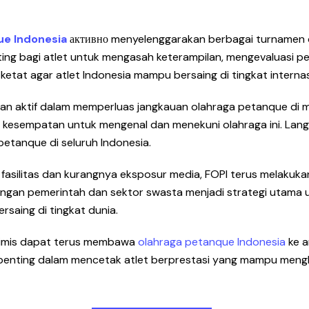
ue Indonesia
активно menyelenggarakan berbagai turnamen 
ing bagi atlet untuk mengasah keterampilan, mengevaluasi pe
si ketat agar atlet Indonesia mampu bersaing di tingkat inte
an aktif dalam memperluas jangkauan olahraga petanque di 
i kesempatan untuk mengenal dan menekuni olahraga ini. Lang
petanque di seluruh Indonesia.
fasilitas dan kurangnya eksposur media, FOPI terus melakukan
 dengan pemerintah dan sektor swasta menjadi strategi uta
rsaing di tingkat dunia.
ptimis dapat terus membawa
olahraga petanque Indonesia
ke a
 penting dalam mencetak atlet berprestasi yang mampu meng