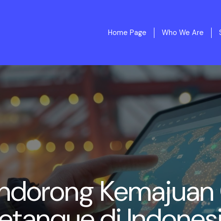
Home Page
Who We Are
ndorong Kemajuan
etanque di Indones