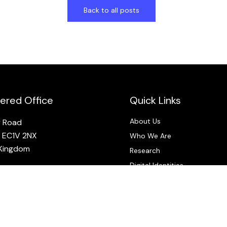
Back to all posts
tered Office
Quick Links
About Us
y Road
 EC1V 2NX
Who We Are
 Kingdom
Research
Digital Identities
y number: 15842668
Frameworks
Legal Assistance