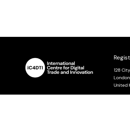
Regis
128 Cit
London
United
Compan