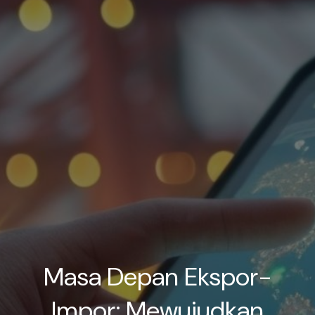
Masa Depan Ekspor-
Impor: Mewujudkan