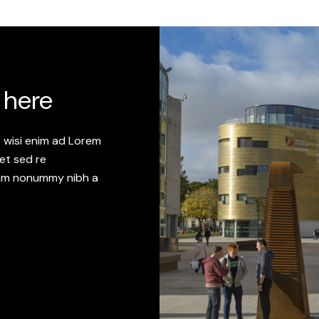
 here
t wisi enim ad Lorem
eet sed re
 diam nonummy nibh a