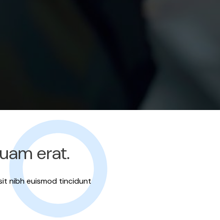
quam erat.
sit nibh euismod tincidunt